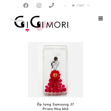
Skip
CART
to
content
/
PTIONS
AILS
Ốp lưng Samsung J7
Prime Hoa khô