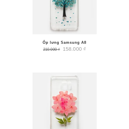
/
PTIONS
AILS
Ốp lưng Samsung A8
158.000
₫
210.000
₫
/
PTIONS
AILS