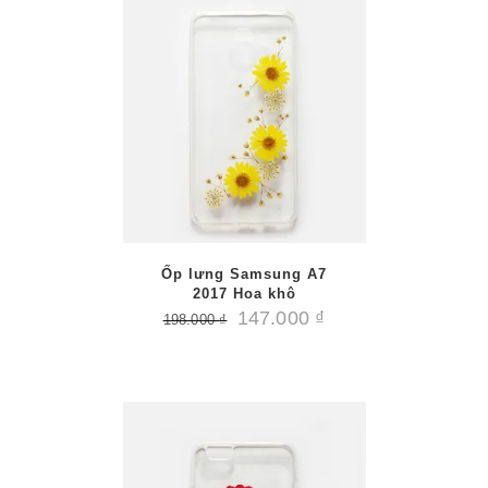
/
PTIONS
AILS
Ốp lưng Samsung A7
2017 Hoa khô
147.000
₫
198.000
₫