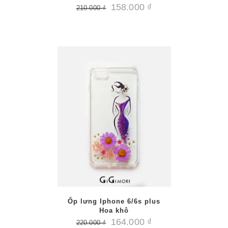
158.000
₫
210.000
₫
/
PTIONS
AILS
Ốp lưng Iphone 6/6s plus
Hoa khô
164.000
₫
220.000
₫