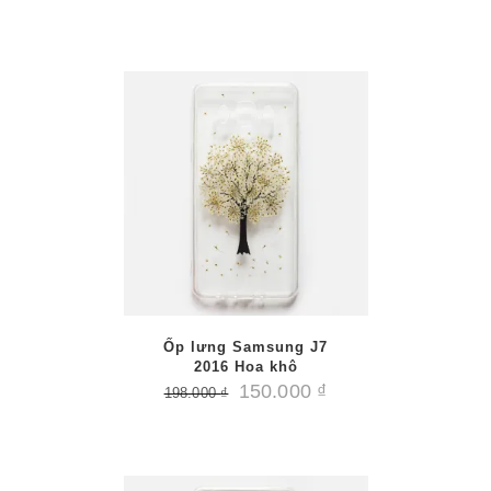
/
PTIONS
AILS
Ốp lưng Samsung J7
2016 Hoa khô
150.000
₫
198.000
₫