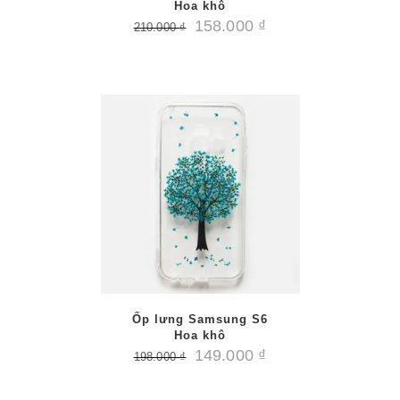
Hoa khô
158.000
₫
210.000
₫
/
PTIONS
AILS
Ốp lưng Samsung S6
Hoa khô
149.000
₫
198.000
₫