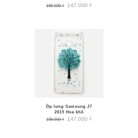
147.000
₫
198.000
₫
AILS
Ốp lưng Samsung J7
2015 Hoa khô
147.000
₫
198.000
₫