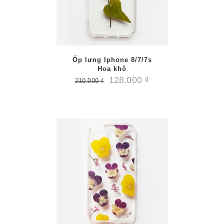
Ốp lưng Iphone 8/7/7s
Hoa khô
128.000
₫
210.000
₫
/
PTIONS
AILS