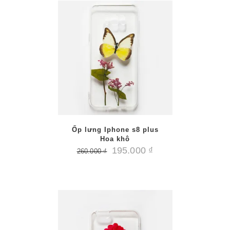
AILS
Ốp lưng Iphone s8 plus
Hoa khô
195.000
₫
260.000
₫