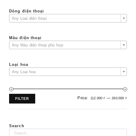
Dòng điện thoại

Any Loại điện thoại
Màu điện thoại

Any Màu điện thoại phù hợp
Loại hoa

Any Loại hoa
Price:
—
112.000 ₫
260.000 ₫
FILTER
Min
Ma
pri
pri
Search