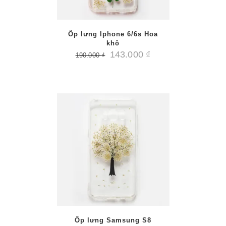
Ốp lưng Iphone 6/6s Hoa
khô
143.000
₫
190.000
₫
AILS
Ốp lưng Samsung S8