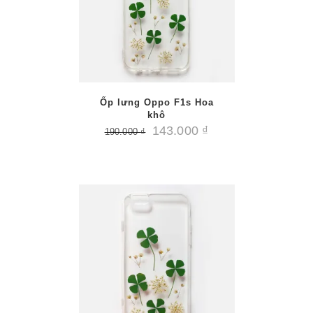
/
PTIONS
AILS
Ốp lưng Oppo F1s Hoa
khô
143.000
₫
190.000
₫
/
PTIONS
AILS