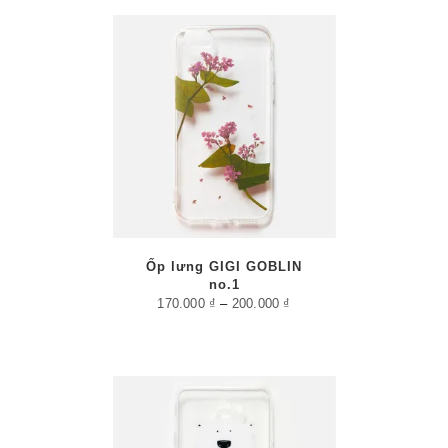
/
PTIONS
AILS
Ốp lưng GIGI GOBLIN
no.1
170.000
₫
–
200.000
₫