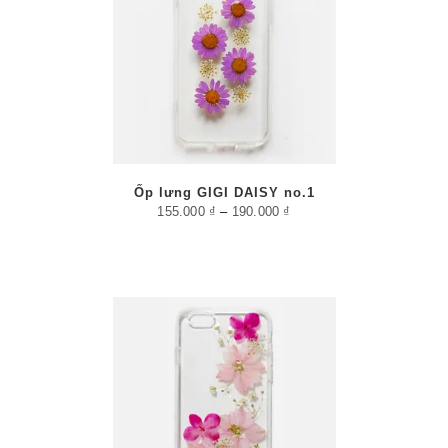
/
PTIONS
AILS
Ốp lưng GIGI DAISY no.1
155.000
₫
–
190.000
₫
AILS