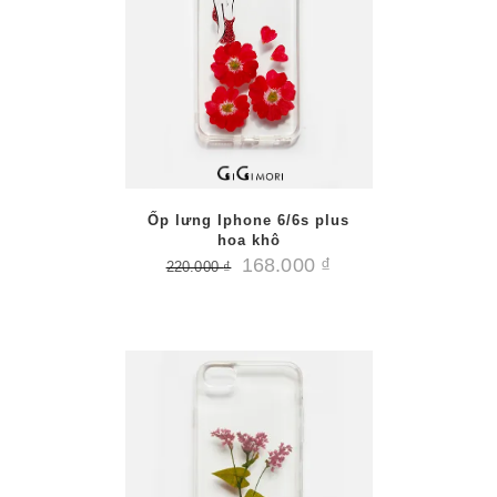
/
PTIONS
AILS
Ốp lưng Iphone 6/6s plus
hoa khô
168.000
₫
220.000
₫
/
PTIONS
AILS