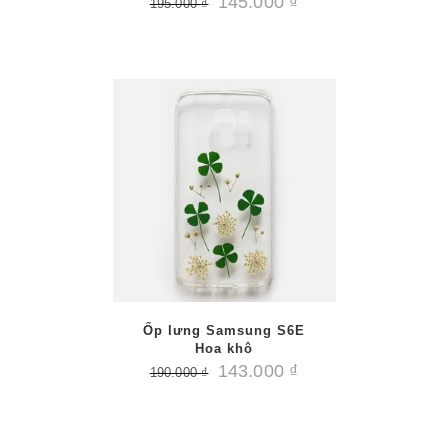
145.000
₫
195.000
₫
/
PTIONS
AILS
Ốp lưng Samsung S6E
Hoa khô
143.000
₫
190.000
₫