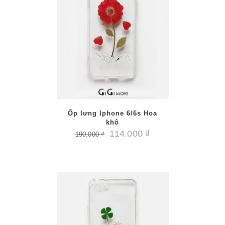
/
PTIONS
AILS
Ốp lưng Iphone 6/6s Hoa
khô
114.000
₫
190.000
₫