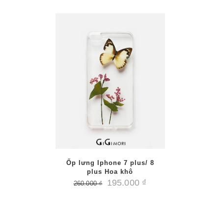
/
PTIONS
AILS
Ốp lưng Iphone 7 plus/ 8
plus Hoa khô
195.000
₫
260.000
₫