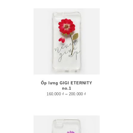
/
PTIONS
AILS
Ốp lưng GIGI ETERNITY
no.1
160.000
₫
–
200.000
₫