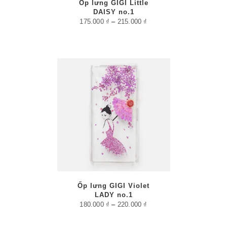
Ốp lưng GIGI Little
DAISY no.1
175.000
₫
–
215.000
₫
/
PTIONS
AILS
Ốp lưng GIGI Violet
LADY no.1
180.000
₫
–
220.000
₫