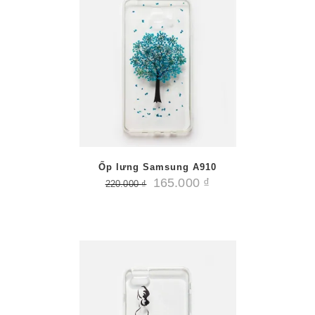
/
PTIONS
AILS
Ốp lưng Samsung A910
165.000
₫
220.000
₫