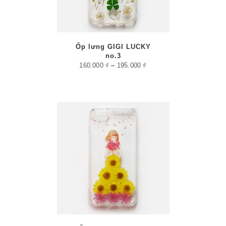
Ốp lưng GIGI LUCKY
no.3
160.000
₫
–
195.000
₫
/
PTIONS
AILS