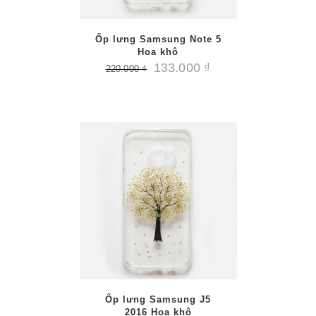
Ốp lưng Samsung Note 5
Hoa khô
133.000
₫
220.000
₫
/
PTIONS
AILS
Ốp lưng Samsung J5
2016 Hoa khô