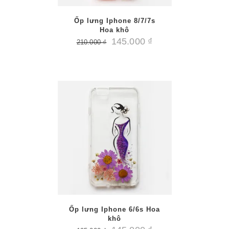
Ốp lưng Iphone 8/7/7s
Hoa khô
145.000
₫
210.000
₫
/
PTIONS
AILS
Ốp lưng Iphone 6/6s Hoa
khô