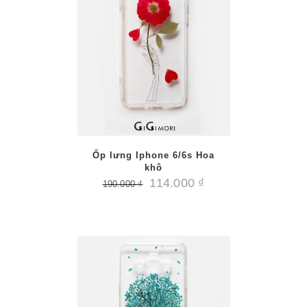
/
PTIONS
AILS
Ốp lưng Iphone 6/6s Hoa
khô
114.000
₫
190.000
₫