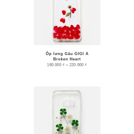
/
PTIONS
AILS
Ốp lưng Gấu GIGI A
Broken Heart
180.000
₫
–
220.000
₫
/
PTIONS
AILS