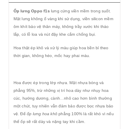
quantity
Ốp lưng Oppo f1s
lưng cứng viền mềm trong suốt.
Mặt lưng không ố vàng khi sử dụng, viền silicon mềm
ôm khít bảo vệ thân máy, không trầy xước khi tháo
lắp, có lỗ loa và nút đậy khe cắm chống bụi.
Hoa thật ép khô và xử lý màu giúp hoa bền bỉ theo
thời gian, không héo, mốc hay phai màu.
Hoa được ép trong lớp nhựa. Mặt nhựa bóng và
phẳng 95%, trừ những vị trí hoa dày như nhụy hoa
cúc, hướng dương, cành…nhô cao hơn bình thường
một chút, tuy nhiên vẫn đảm bảo được bọc nhựa bảo
vệ. Để
ốp lưng hoa khô
phẳng 100% là rất khó vì nếu
thế ốp sẽ rất dày và nặng tay khi cầm.