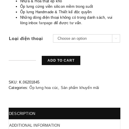
Nhựa & Hoa thật ép khô
Ốp lưng cứng viền silicon mềm trong suốt
Ốp lưng Handmade & Thiết kế độc quyền
Những dòng điện thoại không có trong danh sách, vui
lòng inbox
fanpage
để được tư vấn.
Loại điện thoại

ADD TO CART
Ốp
lưng
SKU:
K.06201845
Oppo
Categories:
Ốp lưng hoa cúc
,
Sản phẩm khuyến mãi
F1s
Hoa
DESCRIPTION
khô
ADDITIONAL INFORMATION