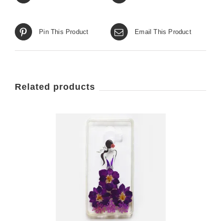
Pin This Product
Email This Product
Related products
/
PTIONS
AILS