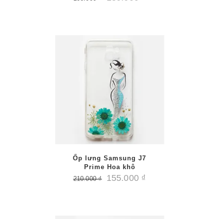
/
PTIONS
AILS
Ốp lưng Samsung J7
Prime Hoa khô
155.000
₫
210.000
₫