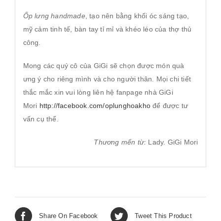
Ốp lưng handmade
, tạo nên bằng khối óc sáng tạo,
mỹ cảm tinh tế, bàn tay tỉ mỉ và khéo léo của thợ thủ
công.
Mong các quý cô của GiGi sẽ chọn được món quà
ưng ý cho riêng mình và cho người thân. Mọi chi tiết
thắc mắc xin vui lòng liên hệ fanpage nhà GiGi
Mori
http://facebook.com/oplunghoakho
để được tư
vấn cụ thể.
Thương mến từ:
Lady. GiGi Mori
Share On Facebook
Tweet This Product