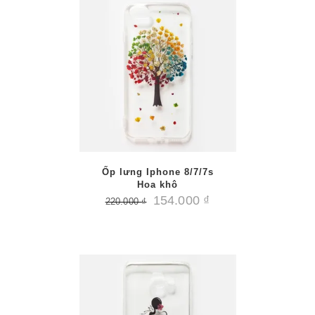
/
PTIONS
AILS
Ốp lưng Iphone 8/7/7s
Hoa khô
154.000
₫
220.000
₫