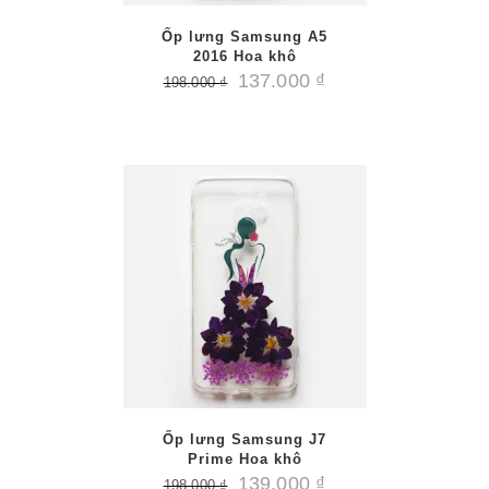
Ốp lưng Samsung A5
2016 Hoa khô
137.000
₫
198.000
₫
/
PTIONS
AILS
Ốp lưng Samsung J7
Prime Hoa khô
139.000
₫
198.000
₫