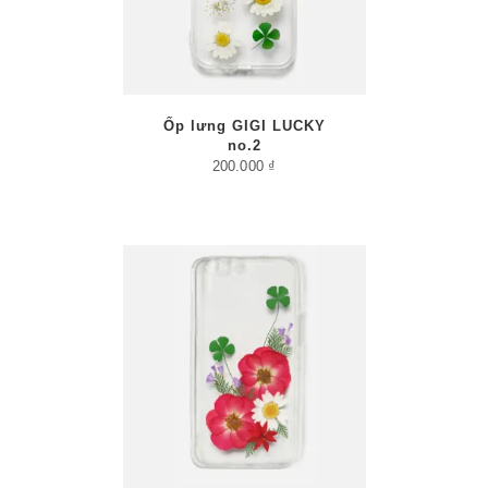
Ốp lưng GIGI LUCKY
no.2
200.000
₫
/
PTIONS
AILS