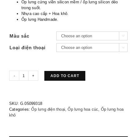
Ốp lưng cứng viền silicon mềm / ốp lưng silicon dẻo
trong suốt.
Nhựa cao cấp + Hoa khô.
Ốp lưng Handmade.
Màu sắc

Loại điện thoại

ADD TO CART
Ốp
lưng
GIGI
SKU:
G.05099318
Categories:
Ốp lưng điện thoại
,
Ốp lưng hoa cúc
,
Ốp lưng hoa
YUME
khô
no.1