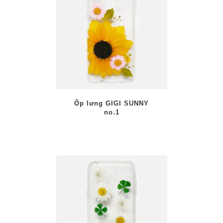
AILS
Ốp lưng GIGI SUNNY
no.1
/
PTIONS
AILS