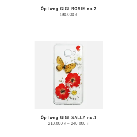
Ốp lưng GIGI ROSIE no.2
190.000
₫
/
PTIONS
AILS
Ốp lưng GIGI SALLY no.1
210.000
₫
–
240.000
₫