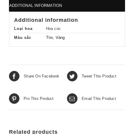
quantity
ADDITIONAL INFORMATION
Additional information
Loại hoa
Hoa cúc
Màu sắc
Tím, Vàng
Share On Facebook
Tweet This Product
Pin This Product
Email This Product
Related products