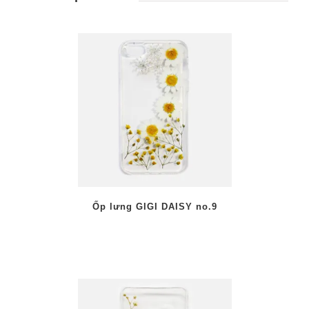
AILS
Ốp lưng GIGI DAISY no.9